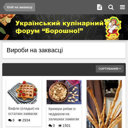
Хліб на заквасці
Вироби на заквасці
СОРТУВАННЯ
Вафли (оладьи) на
Крекери рибки із
остатках закваски
чеддером на
залишках закваски
6
2934
0
1501