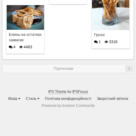
Блины на остатках
Грісіні
закваски
1
3318
4
4483
Підписники
0
IPS Theme
by
IPSFocus
Мова
Стиль
Політика конфіденційності
Зворотний зв'язок
Powered by Invision Community