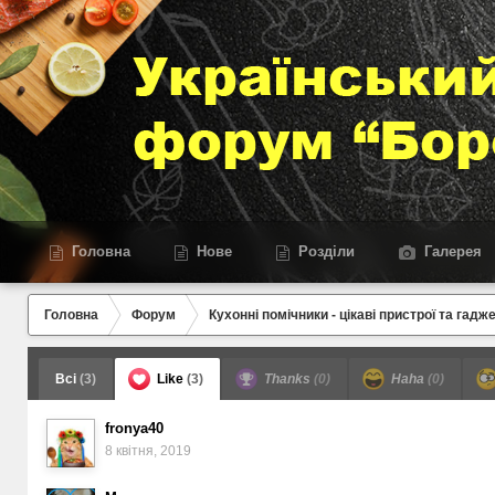
Головна
Нове
Розділи
Галерея
Головна
Форум
Кухонні помічники - цікаві пристрої та гадж
Всі
(3)
Like
(3)
Thanks
(0)
Haha
(0)
fronya40
8 квітня, 2019