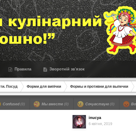
Правила
Зворотній зв'язок
ети. Посуд
Форми для випічки
Формы и противни для выпечки
Confused
(0)
Мы вместе
(0)
Сочувствую
(0)
Во
inucya
6 квітня, 2019