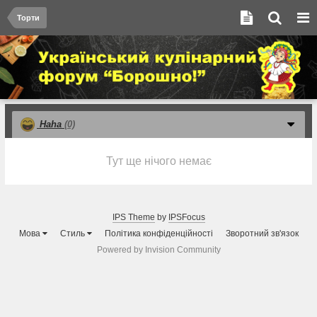
Торти
Haha
(0)
Тут ще нічого немає
IPS Theme
by
IPSFocus
Мова
Стиль
Політика конфіденційності
Зворотний зв'язок
Powered by Invision Community