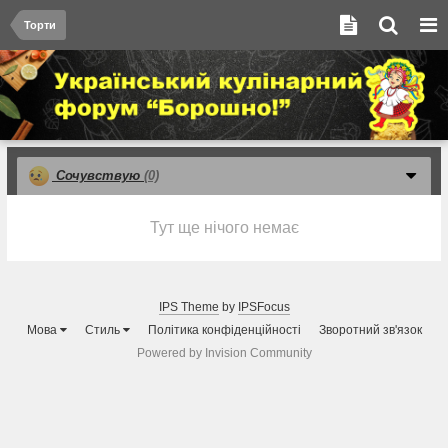
Торти
Сочувствую
(0)
Тут ще нічого немає
IPS Theme
by
IPSFocus
Мова
Стиль
Політика конфіденційності
Зворотний зв'язок
Powered by Invision Community