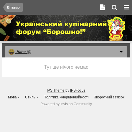
Вітаємо
Haha
(0)
Тут ще нічого немає
IPS Theme
by
IPSFocus
Мова
Стиль
Політика конфіденційності
Зворотний зв'язок
Powered by Invision Community