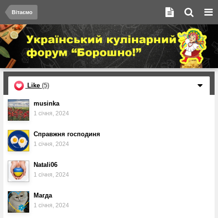
Вітаємо
Like
(5)
musinka
1 січня, 2024
Справжня господиня
1 січня, 2024
Natali06
1 січня, 2024
Магда
1 січня, 2024