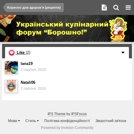
Корисно для здоров'я (рецепти)
Like
(2)
lana19
2 серпня, 2016
Natali06
2 серпня, 2016
IPS Theme
by
IPSFocus
Мова
Стиль
Політика конфіденційності
Зворотний зв'язок
Powered by Invision Community