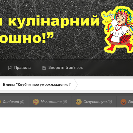
Правила
Зворотній зв'язок
Блины "Клубничное умоохлаждение!"
Confused
(0)
Мы вместе
(0)
Сочувствую
(0)
Во