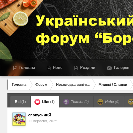
Головна
Нове
Розділи
Галерея
Головна
Форум
Несолодка випічка
Млинці / Оладки
Всі
(1)
Like
(1)
Thanks
(0)
Haha
(0)
спокусницЯ
12 вересня, 2025