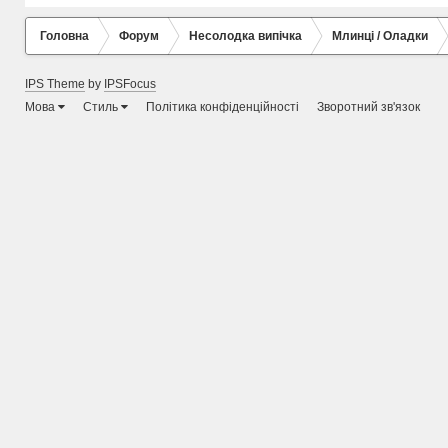
Головна
Форум
Несолодка випічка
Млинці / Оладки
IPS Theme
by
IPSFocus
Мова
Стиль
Політика конфіденційності
Зворотний зв'язок