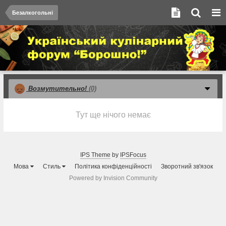
Безалкогольні
Возмутительно!
(0)
Тут ще нічого немає
IPS Theme
by
IPSFocus
Мова
Стиль
Політика конфіденційності
Зворотний зв'язок
Powered by Invision Community