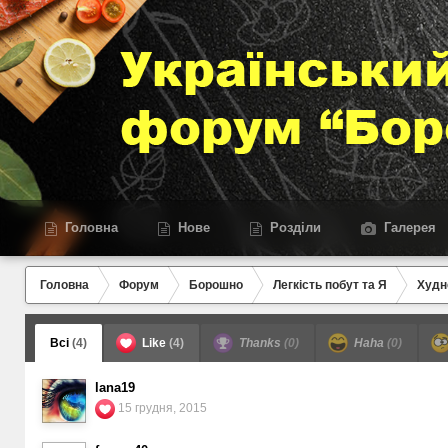
Головна
Нове
Розділи
Галерея
Головна
Форум
Борошно
Легкість побут та Я
Худн
Всі
(4)
Like
(4)
Thanks
(0)
Haha
(0)
lana19
15 грудня, 2015