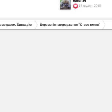
олеся26
14 грудня, 2015
емо разом. Битва дієт
Церемонія нагородження "Отвес тижня"