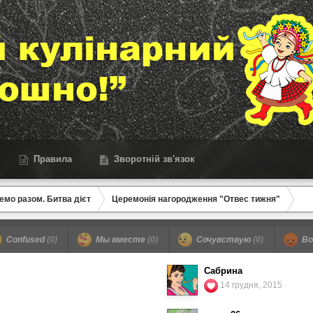
Правила
Зворотній зв'язок
емо разом. Битва дієт
Церемонія нагородження "Отвес тижня"
Confused
(0)
Мы вместе
(0)
Сочувствую
(0)
Во
Сабрина
14 грудня, 2015