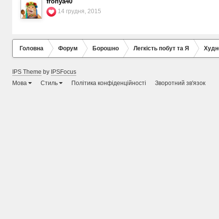
fronya40
14 грудня, 2015
Головна
Форум
Борошно
Легкість побут та Я
Худн
IPS Theme
by
IPSFocus
Мова
Стиль
Політика конфіденційності
Зворотний зв'язок