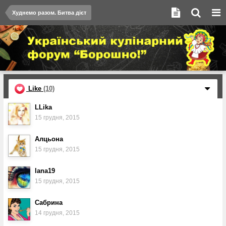
Худнемо разом. Битва дієт
Like
(10)
LLika
15 грудня, 2015
Алцьона
15 грудня, 2015
lana19
15 грудня, 2015
Сабрина
14 грудня, 2015