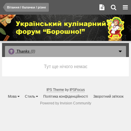
Вітання / балачки / різне
Thanks
(0)
Тут ще нічого немає
IPS Theme
by
IPSFocus
Мова
Стиль
Політика конфіденційності
Зворотний зв'язок
Powered by Invision Community