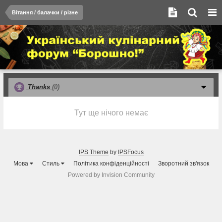
Вітання / балачки / різне
Thanks
(0)
Тут ще нічого немає
IPS Theme
by
IPSFocus
Мова
Стиль
Політика конфіденційності
Зворотний зв'язок
Powered by Invision Community