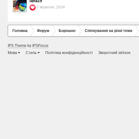
lana19
7 вересня, 2024
Головна
Форум
Борошно
Спілкування на різні теми
IPS Theme
by
IPSFocus
Мова
Стиль
Політика конфіденційності
Зворотний зв'язок