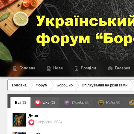
Головна
Нове
Розділи
Галерея
Головна
Форум
Борошно
Спілкування на різні теми
Всі
(3)
Like
(2)
Thanks
(0)
Haha
(0)
Дяна
9 вересня, 2024