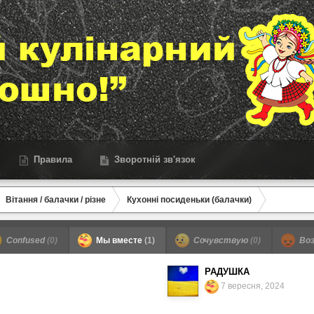
Правила
Зворотній зв'язок
Вітання / балачки / різне
Кухонні посиденьки (балачки)
Confused
(0)
Мы вместе
(1)
Сочувствую
(0)
Воз
РАДУШКА
7 вересня, 2024