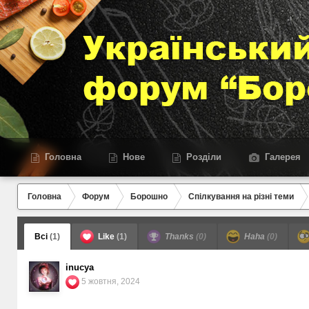
Головна
Нове
Розділи
Галерея
Головна
Форум
Борошно
Спілкування на різні теми
Всі
(1)
Like
(1)
Thanks
(0)
Haha
(0)
inucya
5 жовтня, 2024