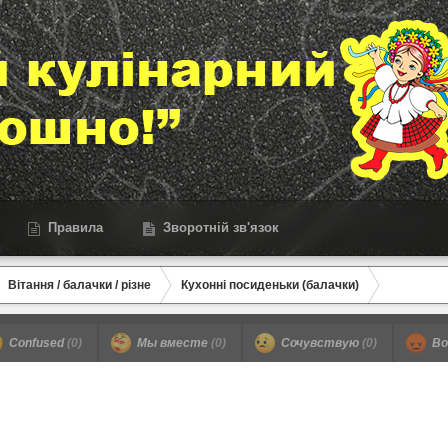
Правила
Зворотній зв'язок
Вітання / балачки / різне
Кухонні посиденьки (балачки)
Confused
(0)
Мы вместе
(0)
Сочувствую
(0)
Во