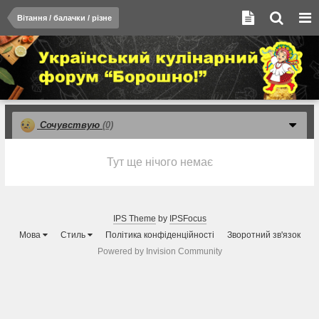
Вітання / балачки / різне
Сочувствую
(0)
Тут ще нічого немає
IPS Theme
by
IPSFocus
Мова
Стиль
Політика конфіденційності
Зворотний зв'язок
Powered by Invision Community