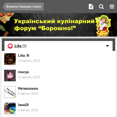
Вітання / балачки / різне
Like
(5)
Lika_N
13 квітня, 2025
inucya
11 квітня, 2025
Наташшшка
9 квітня, 2025
lana19
8 квітня, 2025