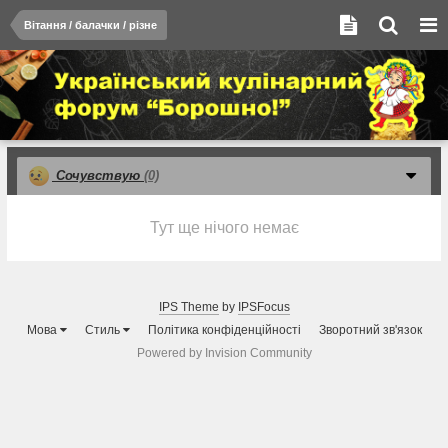
Вітання / балачки / різне
Сочувствую
(0)
Тут ще нічого немає
IPS Theme
by
IPSFocus
Мова
Стиль
Політика конфіденційності
Зворотний зв'язок
Powered by Invision Community