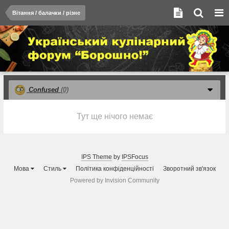
Вітання / балачки / різне
Confused
(0)
Тут ще нічого немає
IPS Theme
by
IPSFocus
Мова
Стиль
Політика конфіденційності
Зворотний зв'язок
Powered by Invision Community