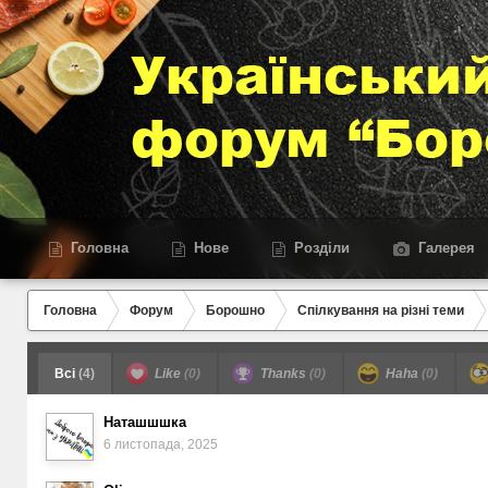
Головна
Нове
Розділи
Галерея
Головна
Форум
Борошно
Спілкування на різні теми
Всі
(4)
Like
(0)
Thanks
(0)
Haha
(0)
Наташшшка
6 листопада, 2025