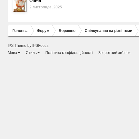
Olima
2 листопада, 2025
Головна
Форум
Борошно
Спілкування на різні теми
IPS Theme
by
IPSFocus
Мова
Стиль
Політика конфіденційності
Зворотний зв'язок