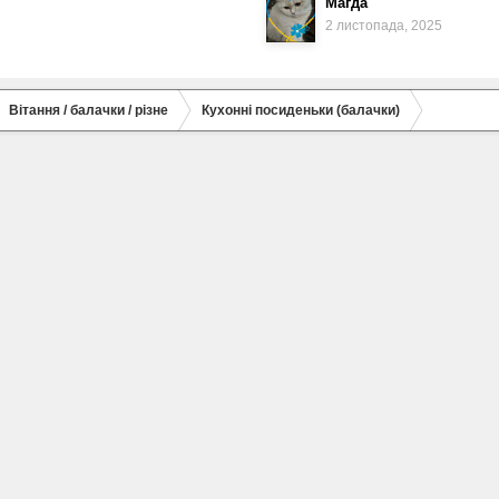
Магда
2 листопада, 2025
Вітання / балачки / різне
Кухонні посиденьки (балачки)