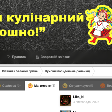
Правила
Зворотній зв'язок
Вітання / балачки / різне
Кухонні посиденьки (балачки)
Confused
(0)
Мы вместе
(4)
Сочувствую
(0)
Воз
Lika_N
3 листопада, 2025