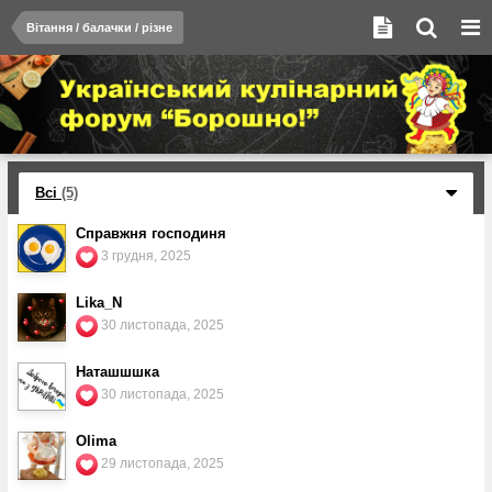
Вітання / балачки / різне
Всі
(5)
Справжня господиня
3 грудня, 2025
Lika_N
30 листопада, 2025
Наташшшка
30 листопада, 2025
Olima
29 листопада, 2025