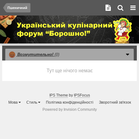
Пшеничний
Возмутительно!
(0)
Тут ще нічого немає
IPS Theme
by
IPSFocus
Мова
Стиль
Політика конфіденційності
Зворотний зв'язок
Powered by Invision Community