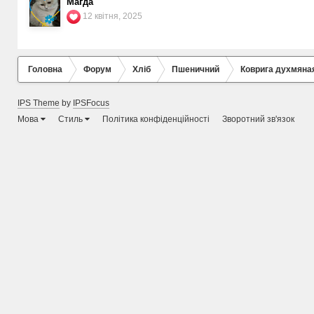
Магда
12 квітня, 2025
Головна
Форум
Хліб
Пшеничний
Коврига духмяная
IPS Theme
by
IPSFocus
Мова
Стиль
Політика конфіденційності
Зворотний зв'язок