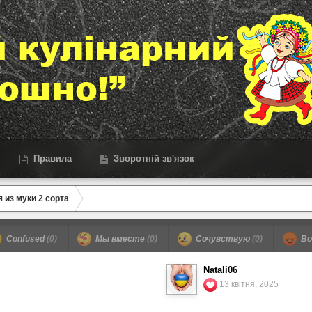
Правила
Зворотній зв'язок
 из муки 2 сорта
Confused
(0)
Мы вместе
(0)
Сочувствую
(0)
Во
Natali06
13 квітня, 2025