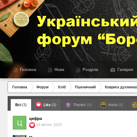
Головна
Нове
Розділи
Галерея
Головна
Форум
Хліб
Пшеничний
Коврига духмяная
Всі
(3)
Like
(3)
Thanks
(0)
Haha
(0)
цифра
16 квітня, 2025