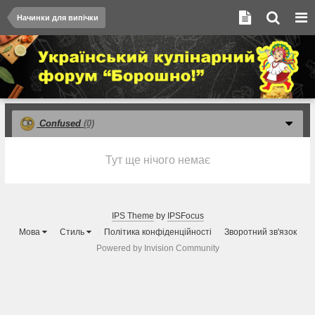
Начинки для випічки
Confused
(0)
Тут ще нічого немає
IPS Theme
by
IPSFocus
Мова
Стиль
Політика конфіденційності
Зворотний зв'язок
Powered by Invision Community