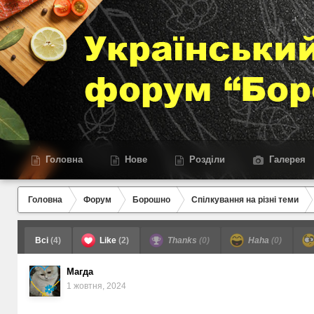
Головна
Нове
Розділи
Галерея
Головна
Форум
Борошно
Спілкування на різні теми
Всі
(4)
Like
(2)
Thanks
(0)
Haha
(0)
Магда
1 жовтня, 2024