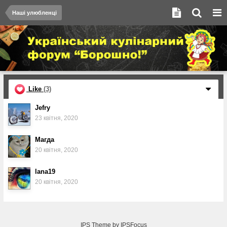
Наші улюбленці
Like
(3)
Jefry
23 квітня, 2020
Магда
20 квітня, 2020
lana19
20 квітня, 2020
IPS Theme
by
IPSFocus