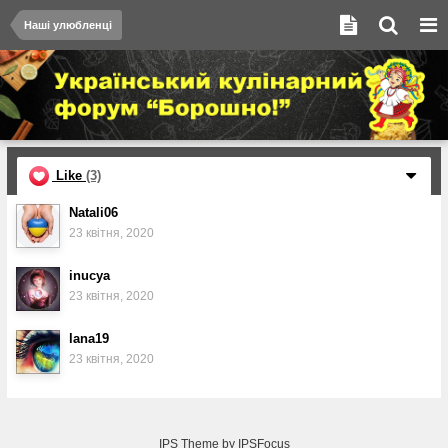
Наші улюбленці
Like
(3)
Natali06
23 квітня, 2020
inucya
23 квітня, 2020
lana19
23 квітня, 2020
IPS Theme
by
IPSFocus