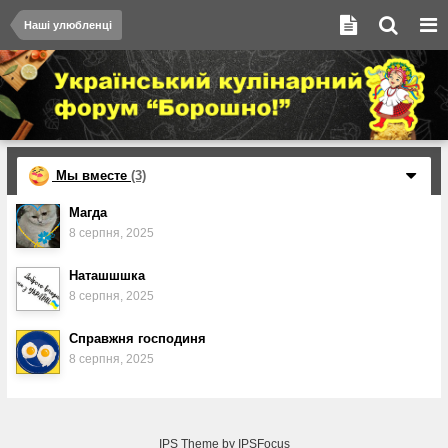
Наші улюбленці
Мы вместе
(3)
Магда
8 серпня, 2025
Наташшшка
8 серпня, 2025
Справжня господиня
8 серпня, 2025
IPS Theme
by
IPSFocus