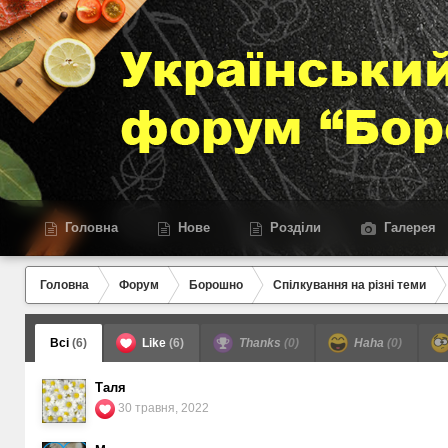
Головна
Нове
Розділи
Галерея
Головна
Форум
Борошно
Спілкування на різні теми
Всі
(6)
Like
(6)
Thanks
(0)
Haha
(0)
Таля
30 травня, 2022