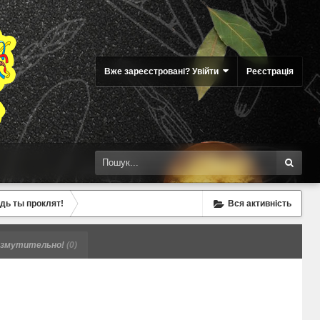
Вже зареєстровані? Увійти
Реєстрація
удь ты проклят!
Вся активність
змутительно!
(0)