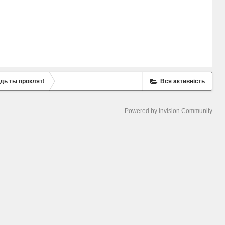
удь ты проклят!
Вся активність
Powered by Invision Community