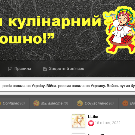
Правила
Зворотній зв'язок
росія напала на Украіну. Війна. россия напала на Украину. Война. путин б
Confused
(0)
Мы вместе
(0)
Сочувствую
(0)
Во
LLika
16 квітня, 2022