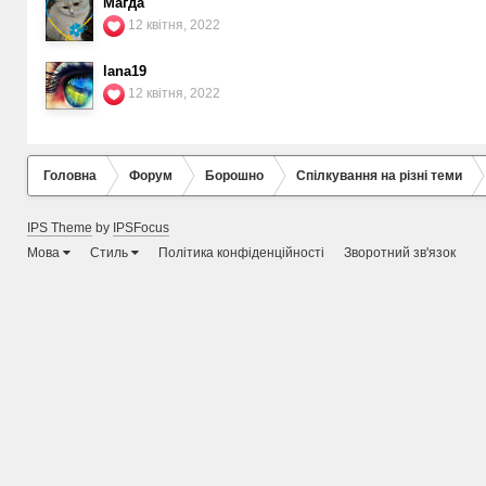
Магда
12 квітня, 2022
lana19
12 квітня, 2022
Головна
Форум
Борошно
Спілкування на різні теми
IPS Theme
by
IPSFocus
Мова
Стиль
Політика конфіденційності
Зворотний зв'язок