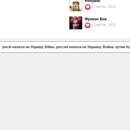
fronya40
12 квітня, 2022
Фрекен Бок
12 квітня, 2022
росія напала на Украіну. Війна. россия напала на Украину. Война. путин б