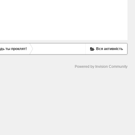
удь ты проклят!
Вся активність
Powered by Invision Community