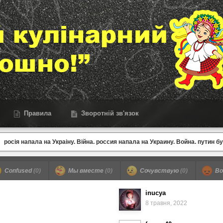
Правила
Зворотній зв'язок
росія напала на Украіну. Війна. россия напала на Украину. Война. путин б
Confused
(0)
Мы вместе
(0)
Сочувствую
(0)
Во
inucya
8 травня, 2022