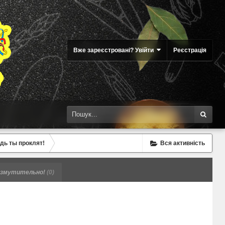
Вже зареєстровані? Увійти
Реєстрація
удь ты проклят!
Вся активність
змутительно!
(0)