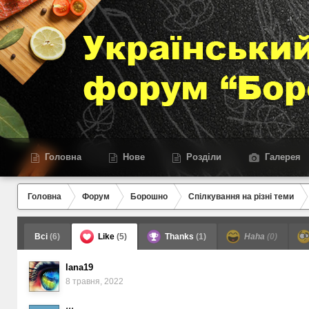
Головна
Нове
Розділи
Галерея
Головна
Форум
Борошно
Спілкування на різні теми
Всі
(6)
Like
(5)
Thanks
(1)
Haha
(0)
lana19
8 травня, 2022