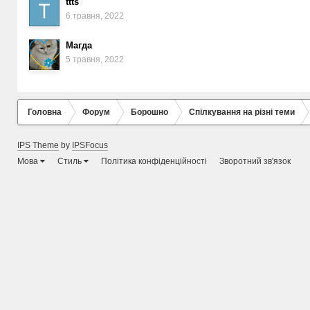
ttts
6 травня, 2022
Магда
5 травня, 2022
Головна
Форум
Борошно
Спілкування на різні теми
IPS Theme
by
IPSFocus
Мова
Стиль
Політика конфіденційності
Зворотний зв'язок