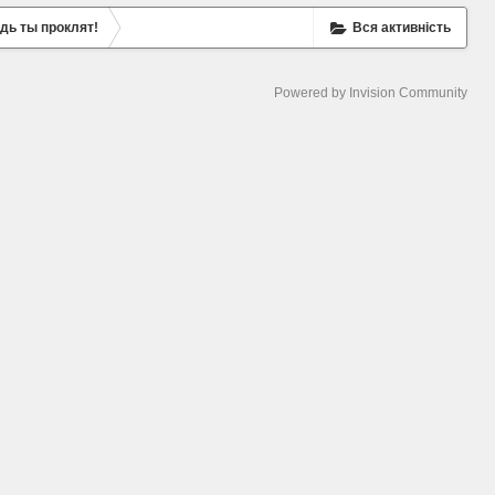
удь ты проклят!
Вся активність
Powered by Invision Community