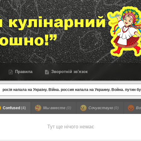
Правила
Зворотній зв'язок
росія напала на Украіну. Війна. россия напала на Украину. Война. путин б
Confused
(4)
Мы вместе
(0)
Сочувствую
(0)
Во
Тут ще нічого немає