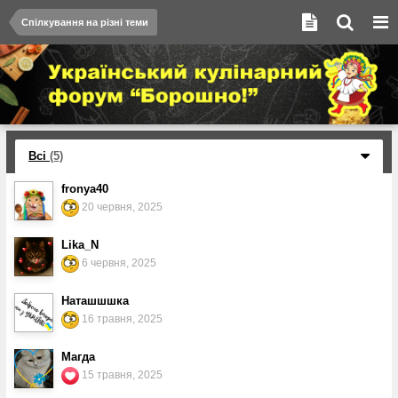
Спілкування на різні теми
Всі
(5)
fronya40
20 червня, 2025
Lika_N
6 червня, 2025
Наташшшка
16 травня, 2025
Магда
15 травня, 2025