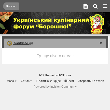
Вітаємо
Confused
(0)
Тут ще нічого немає
IPS Theme
by
IPSFocus
Мова
Стиль
Політика конфіденційності
Зворотний зв'язок
Powered by Invision Community