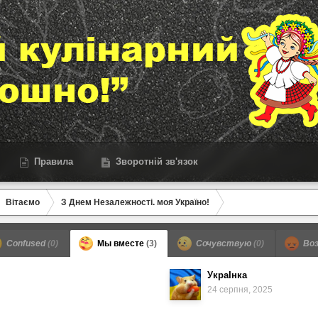
Правила
Зворотній зв'язок
Вітаємо
З Днем Незалежності. моя Україно!
Confused
(0)
Мы вместе
(3)
Сочувствую
(0)
Воз
УкраІнка
24 серпня, 2025