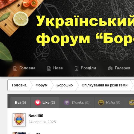
Головна
Нове
Розділи
Галерея
Головна
Форум
Борошно
Спілкування на різні теми
Всі
(5)
Like
(2)
Thanks
(0)
Haha
(0)
Natali06
24 серпня, 2025