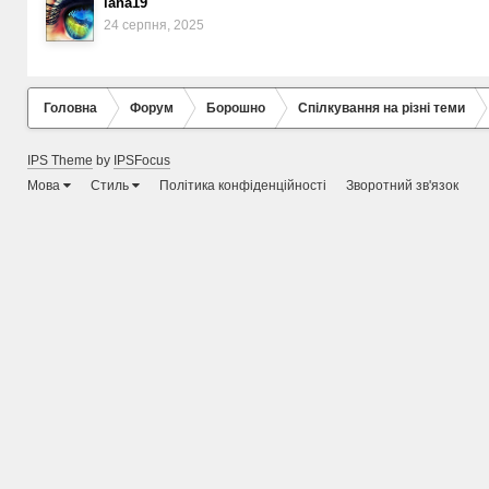
lana19
24 серпня, 2025
Головна
Форум
Борошно
Спілкування на різні теми
IPS Theme
by
IPSFocus
Мова
Стиль
Політика конфіденційності
Зворотний зв'язок