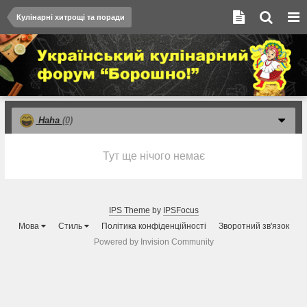
Кулінарні хитрощі та поради
Haha
(0)
Тут ще нічого немає
IPS Theme
by
IPSFocus
Мова
Стиль
Політика конфіденційності
Зворотний зв'язок
Powered by Invision Community