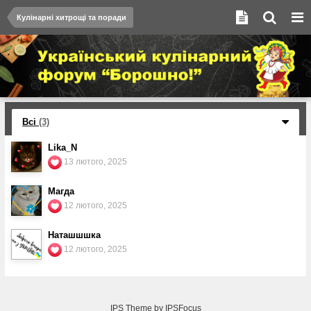
Кулінарні хитрощі та поради
Всі
(3)
Lika_N
13 лютого, 2025
Магда
12 лютого, 2025
Наташшшка
12 лютого, 2025
IPS Theme
by
IPSFocus