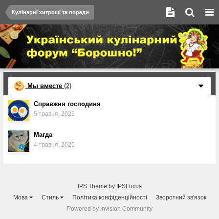
Кулінарні хитрощі та поради
Мы вместе
(2)
Справжня господиня
5 травня, 2025
Магда
4 травня, 2025
IPS Theme
by
IPSFocus
Мова
Стиль
Політика конфіденційності
Зворотний зв'язок
Powered by Invision Community