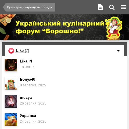
Кулінарні хитрощі та поради
Like
(7)
Lika_N
18 квітня
fronya40
8 вересня, 2025
inucya
26 серпня, 2025
УкраІнка
24 серпня, 2025