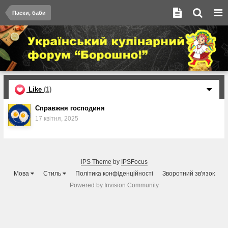
Паски, баби
Like
(1)
Справжня господиня
17 квітня, 2025
IPS Theme
by
IPSFocus
Мова
Стиль
Політика конфіденційності
Зворотний зв'язок
Powered by Invision Community