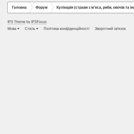
Головна
Форум
Кулінарія (страви з м'яса, риби, овочів та ін
IPS Theme
by
IPSFocus
Мова
Стиль
Політика конфіденційності
Зворотний зв'язок