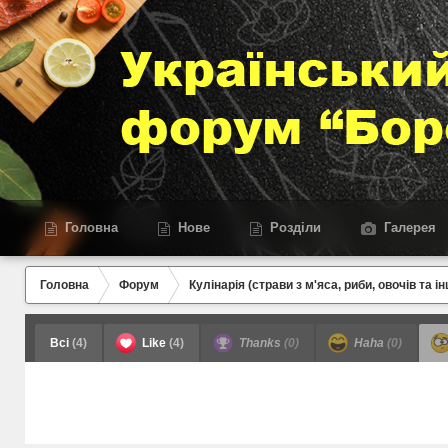
Головна
Нове
Розділи
Галерея
Головна
Форум
Кулінарія (страви з м'яса, риби, овочів та ін
Всі
(4)
Like
(4)
Thanks
(0)
Haha
(0)