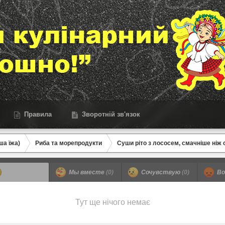
Правила
Зворотній зв'язок
ша їжа)
Риба та морепродукти
Суши ріто з лососем, смачніше ніж 
Confused
(0)
Мы вместе
(0)
Сочувствую
(0)
Во
Тут ще нічого немає