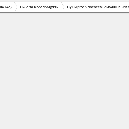
ша їжа)
Риба та морепродукти
Суши ріто з лососем, смачніше ніж 