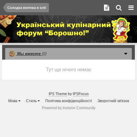
Солодка випічка в олії
Мы вместе
(0)
Тут ще нічого немає
IPS Theme
by
IPSFocus
Мова
Стиль
Політика конфіденційності
Зворотний зв'язок
Powered by Invision Community