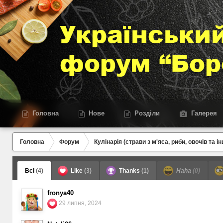
Головна
Нове
Розділи
Галерея
Головна
Форум
Кулінарія (страви з м'яса, риби, овочів та ін
Всі
(4)
Like
(3)
Thanks
(1)
Haha
(0)
fronya40
29 липня, 2024