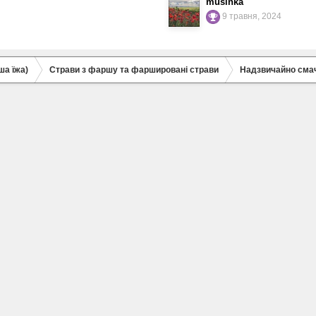
musinka
9 травня, 2024
ша їжа)
Страви з фаршу та фаршировані страви
Надзвичайно сма