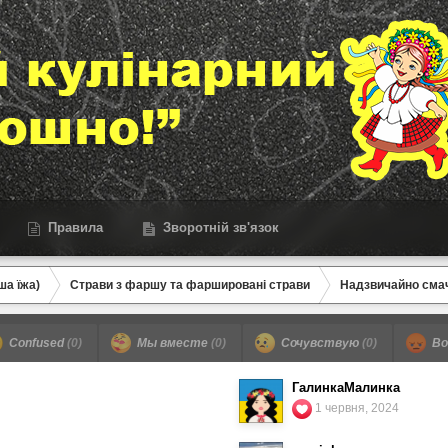
Правила
Зворотній зв'язок
ша їжа)
Страви з фаршу та фаршировані страви
Надзвичайно сма
Confused
(0)
Мы вместе
(0)
Сочувствую
(0)
Во
ГалинкаМалинка
1 червня, 2024