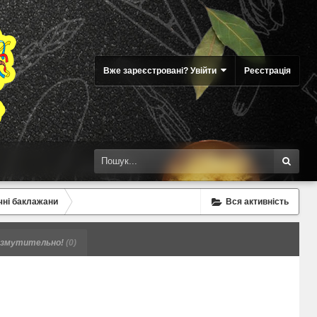
Вже зареєстровані? Увійти
Реєстрація
чні баклажани
Вся активність
змутительно!
(0)