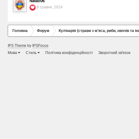
Natali06
9 травня, 2024
Головна
Форум
Кулінарія (страви з м'яса, риби, овочів та ін
IPS Theme
by
IPSFocus
Мова
Стиль
Політика конфіденційності
Зворотний зв'язок