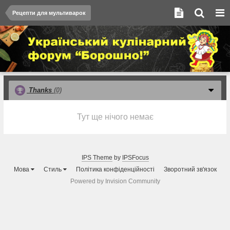
Рецепти для мультиварок
Thanks
(0)
Тут ще нічого немає
IPS Theme
by
IPSFocus
Мова
Стиль
Політика конфіденційності
Зворотний зв'язок
Powered by Invision Community