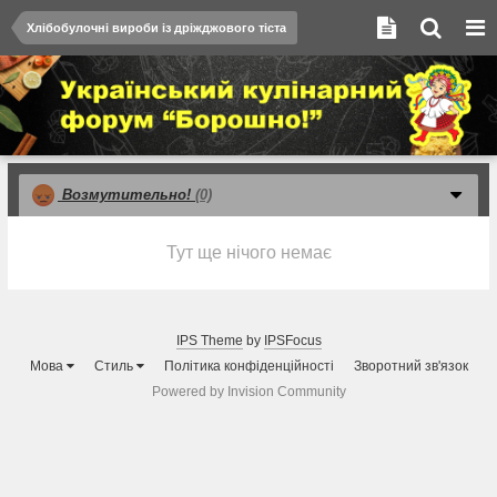
Хлібобулочні вироби із дріжджового тіста
Возмутительно!
(0)
Тут ще нічого немає
IPS Theme
by
IPSFocus
Мова
Стиль
Політика конфіденційності
Зворотний зв'язок
Powered by Invision Community