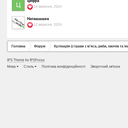
цифра
14 вересня, 2024
Наташшшка
12 вересня, 2024
Головна
Форум
Кулінарія (страви з м'яса, риби, овочів та ін
IPS Theme
by
IPSFocus
Мова
Стиль
Політика конфіденційності
Зворотний зв'язок