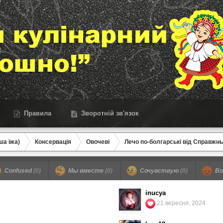
Правила
Зворотній зв'язок
ша їжа)
Консервація
Овочеві
Лечо по-болгарські від Справжнь
Confused
(0)
Мы вместе
(0)
Сочувствую
(0)
Во
inucya
21 вересня, 2024