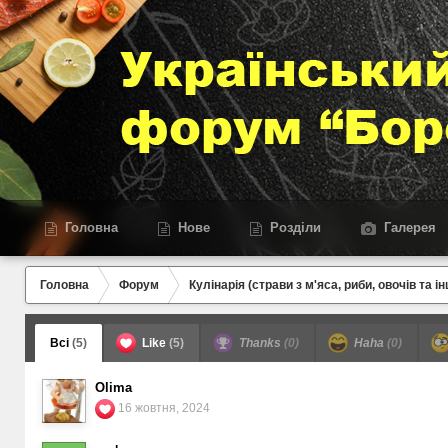
Головна
Нове
Розділи
Галерея
Головна
Форум
Кулінарія (страви з м'яса, риби, овочів та ін
Всі
(5)
Like
(5)
Thanks
(0)
Haha
(0)
Olima
16 жовтня, 2024