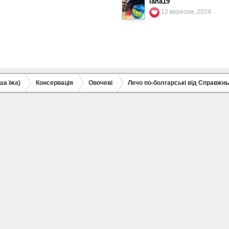
lana19
12 вересня, 2024
ша їжа)
Консервація
Овочеві
Лечо по-болгарські від Справжнь