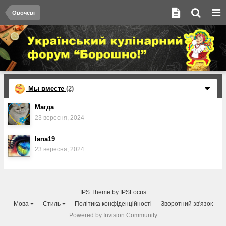
Овочеві
Мы вместе
(2)
Магда
23 вересня, 2024
lana19
23 вересня, 2024
IPS Theme
by
IPSFocus
Мова
Стиль
Політика конфіденційності
Зворотний зв'язок
Powered by Invision Community