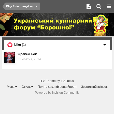
Піца / Несолодкі тарти
Like
(1)
Фрекен Бок
31 жовтня, 2024
IPS Theme
by
IPSFocus
Мова
Стиль
Політика конфіденційності
Зворотний зв'язок
Powered by Invision Community