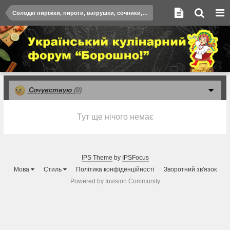
Солодкі пиріжки, пироги, ватрушки, сочники, чизкейки
Сочувствую
(0)
Тут ще нічого немає
IPS Theme
by
IPSFocus
Мова
Стиль
Політика конфіденційності
Зворотний зв'язок
Powered by Invision Community