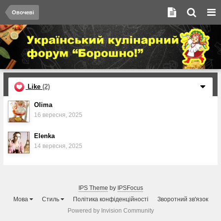
Овочеві
Like
(2)
Olima
16 вересня, 2025
Elenka
14 вересня, 2025
IPS Theme
by
IPSFocus
Мова
Стиль
Політика конфіденційності
Зворотний зв'язок
Powered by Invision Community