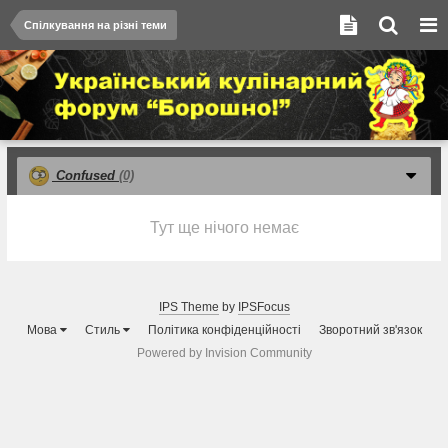
Спілкування на різні теми
Confused
(0)
Тут ще нічого немає
IPS Theme
by
IPSFocus
Мова
Стиль
Політика конфіденційності
Зворотний зв'язок
Powered by Invision Community